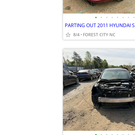
•
•
•
•
•
•
•
•
8/4
FOREST CITY NC
•
•
•
•
•
•
•
•