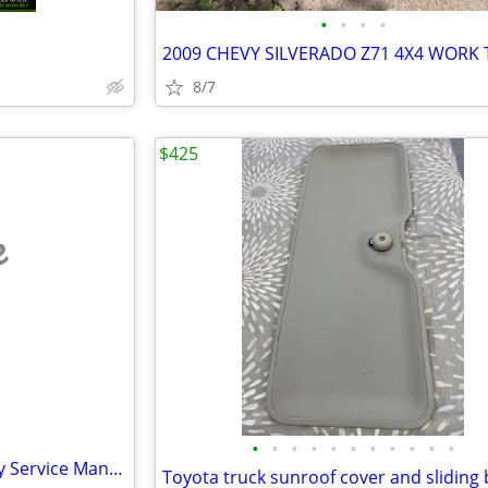
•
•
•
•
8/7
$425
e
•
•
•
•
•
•
•
•
•
•
•
Pontiac Grand Am 1986 Factory Service Manual