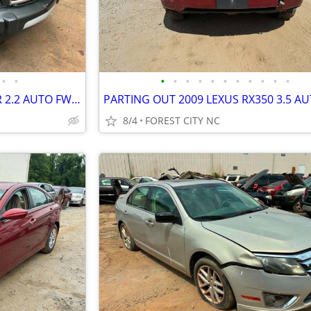
•
•
•
•
•
•
•
•
•
•
•
•
•
PARTING OUT 2010 CHEVY HHR 2.2 AUTO FWD GOOD ENGINE TRANSMISSION
8/4
FOREST CITY NC