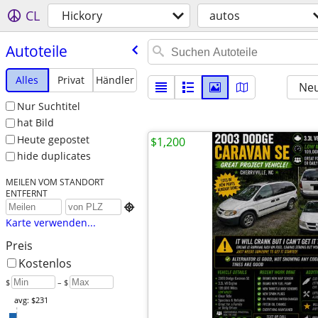
CL
Hickory
autos
Autoteile
Alles
Privat
Händler
Neu
Nur Suchtitel
hat Bild
Heute gepostet
$1,200
hide duplicates
MEILEN VOM STANDORT
ENTFERNT

Karte verwenden...
Preis
Kostenlos
$
– $
avg: $231