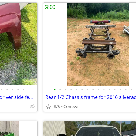
$800
•
•
•
•
•
•
•
•
•
•
•
•
•
•
•
•
•
•
•
•
2016 Chevrolet Silverado 1500 driver side fender and lights
8/5
Conover