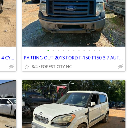
•
•
•
•
•
•
•
•
•
•
•
PARTING OUT 2006 HONDA ACCORD 2.4 4 CYL AUTO COUPE GOOD ENGINE
PARTING OUT 2013 FORD F-150 F150 3.7 AUTO 4X4 GOOD TRANSMISSION CALL U
8/4
FOREST CITY NC