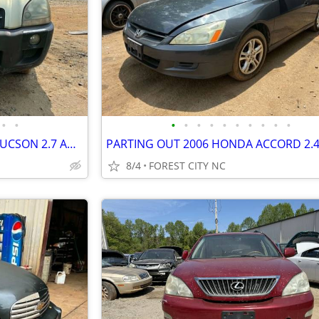
•
•
•
•
•
•
•
•
•
•
•
•
PARTING OUT 2006 HYUNDAI TUCSON 2.7 AUTO FWD GOOD TRANSMISSION CALL US
8/4
FOREST CITY NC