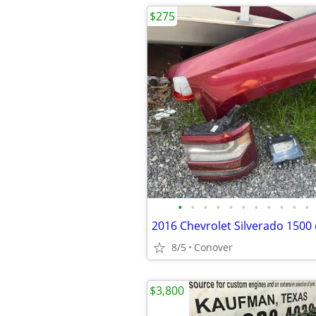
$275
•
•
•
•
•
•
•
•
•
•
•
8/5
Conover
$3,800