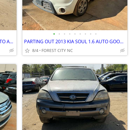
•
•
•
•
•
•
•
•
•
PARTING OUT 2009 LEXUS RX350 3.5 AUTO AWD GOOD ENGINE TRANSMISSION
PARTING OUT 2013 KIA SOUL 1.6 AUTO GOOD ENGINE TRANSMISSION CALL US
8/4
FOREST CITY NC