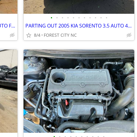
•
•
•
•
•
•
•
•
•
•
•
PARTING OUT 2010 FORD FUSION 3.0 AUTO FWD GOOD TRANSMISSION CALL US
PARTING OUT 2005 KIA SORENTO 3.5 AUTO 4X2 GOOD ENGINE TRANSMISSION
8/4
FOREST CITY NC
•
•
•
•
•
•
•
•
•
•