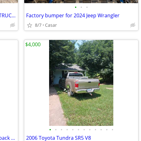
•
•
•
2009 CHEVY SILVERADO Z71 4X4 WORK TRUCK — RUNS & DRIVES
Factory bumper for 2024 Jeep Wrangler
8/7
Casar
$4,000
•
•
•
•
•
•
•
•
•
•
•
•
Toyota truck sunroof cover and sliding back glass 1984-1988
2006 Toyota Tundra SR5 V8