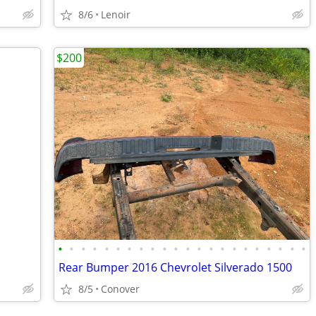
8/6
Lenoir
$200
•
•
•
•
•
•
•
•
•
•
•
•
•
•
•
•
•
•
•
•
•
•
Rear Bumper 2016 Chevrolet Silverado 1500
8/5
Conover