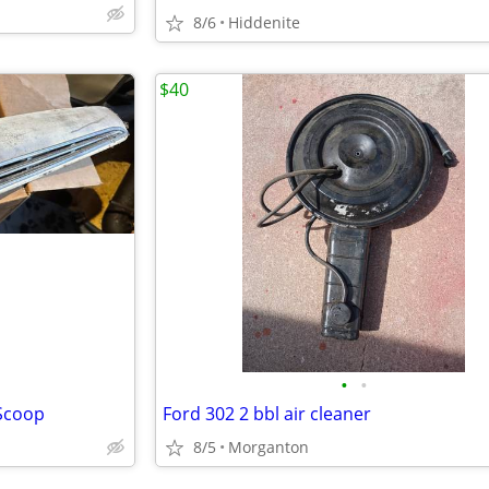
8/6
Hiddenite
$40
•
•
Scoop
Ford 302 2 bbl air cleaner
8/5
Morganton