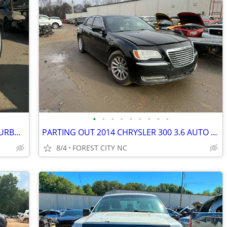
•
•
•
•
•
•
•
•
•
PARTING OUT 2012 NISSAN JUKE S 1.6 TURBO GOOD ENGINE TRANSMISSION AUTO
PARTING OUT 2014 CHRYSLER 300 3.6 AUTO RWD GOOD ENGINE CALL US
8/4
FOREST CITY NC