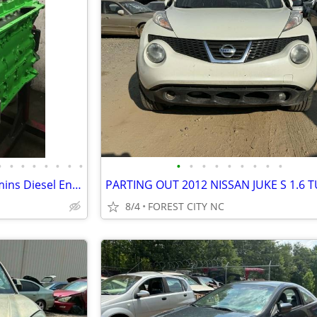
•
•
•
•
•
•
•
•
•
•
•
•
•
•
•
•
•
Re Manufactured 5.9, 6.7 Cummins Diesel Engine Long Blocks
8/4
FOREST CITY NC