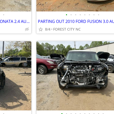
•
•
•
•
•
•
•
•
•
PARTING OUT 2011 HYUNDAI SONATA 2.4 AUTO GOOD TRANSMISSION CALL US
8/4
FOREST CITY NC
•
•
•
•
•
•
•
•
•
•
•