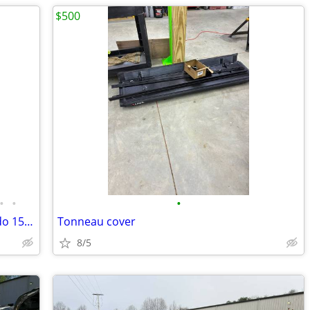
$500
•
•
•
Rear 1/2 Chassis frame for 2016 silverado 1500 4wd double cab 143.5” LT w/2lt
Tonneau cover
8/5