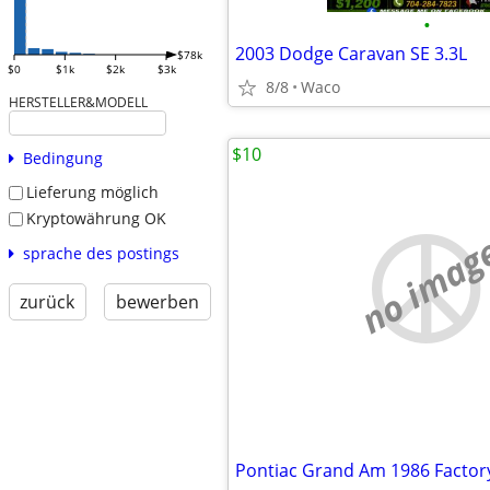
•
2003 Dodge Caravan SE 3.3L
$78k
$0
$1k
$2k
$3k
8/8
Waco
HERSTELLER&MODELL
$10
Bedingung
Lieferung möglich
Kryptowährung OK
no imag
sprache des postings
zurück
bewerben