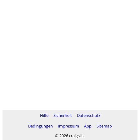
Hilfe
Sicherheit
Datenschutz
Bedingungen
Impressum
App
Sitemap
© 2026 craigslist