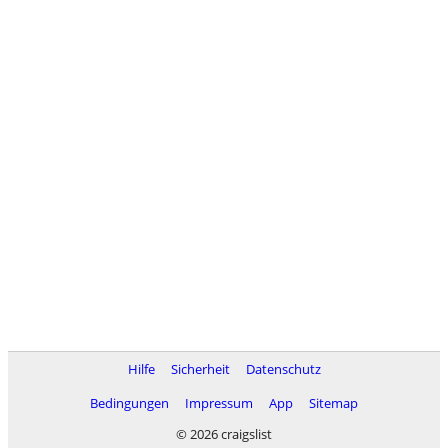
Hilfe
Sicherheit
Datenschutz
Bedingungen
Impressum
App
Sitemap
© 2026 craigslist