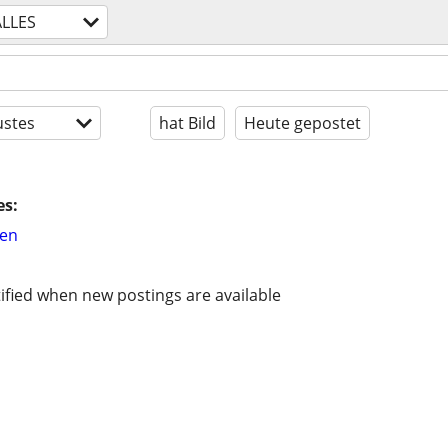
ALLES
stes
hat Bild
Heute gepostet
es:
hen
ified when new postings are available