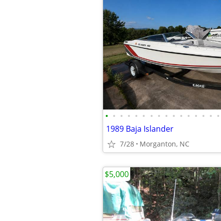
•
•
•
•
•
•
•
•
•
•
•
•
•
•
•
•
1989 Baja Islander
7/28
Morganton, NC
$5,000