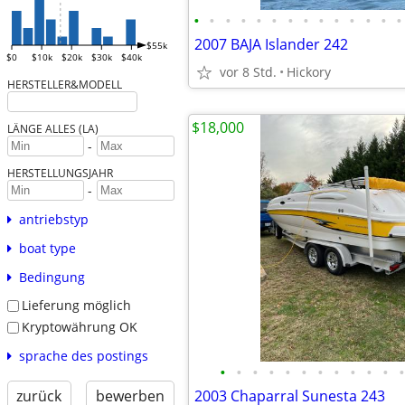
•
•
•
•
•
•
•
•
•
•
•
•
•
•
2007 BAJA Islander 242
$55k
$0
$10k
$20k
$30k
$40k
vor 8 Std.
Hickory
HERSTELLER&MODELL
$18,000
LÄNGE ALLES (LA)
-
HERSTELLUNGSJAHR
-
antriebstyp
boat type
Bedingung
Lieferung möglich
Kryptowährung OK
sprache des postings
•
•
•
•
•
•
•
•
•
•
•
•
zurück
bewerben
2003 Chaparral Sunesta 243