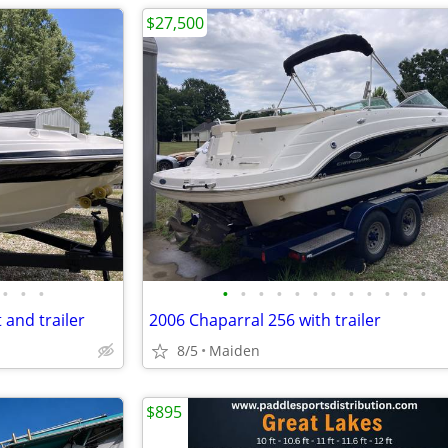
$27,500
•
•
•
•
•
•
•
•
•
•
•
•
•
•
•
and trailer
2006 Chaparral 256 with trailer
8/5
Maiden
$895