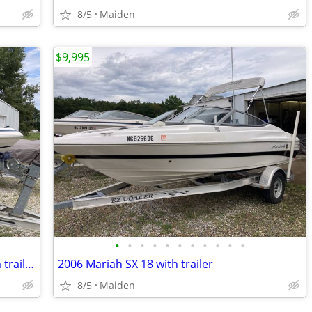
8/5
Maiden
$9,995
•
•
•
•
•
•
•
•
•
•
•
2005 Regal 2000 with tandem aluminum trailer
2006 Mariah SX 18 with trailer
8/5
Maiden