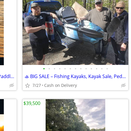
•
•
•
•
•
•
•
•
•
•
•
•
•
Brand new!!! Great Lakes Paddleboard Paddleboards SUP - Home Delivery
🚣 BIG SALE – Fishing Kayaks, Kayak Sale, Pedal Kayaks, Tandem Kayaks
7/27
Cash on Delivery
$39,500