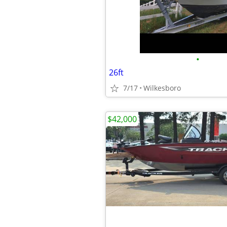
•
26ft
7/17
Wilkesboro
$42,000