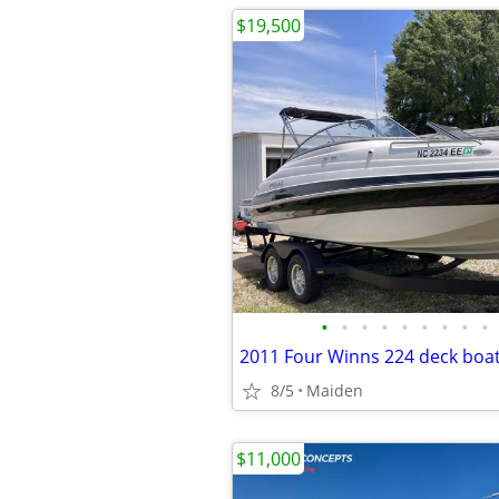
$19,500
•
•
•
•
•
•
•
•
•
2011 Four Winns 224 deck boat 
8/5
Maiden
$11,000