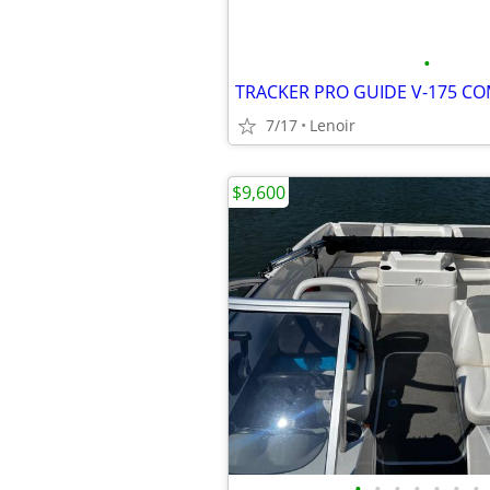
•
TRACKER PRO GUIDE V-175 C
7/17
Lenoir
$9,600
•
•
•
•
•
•
•