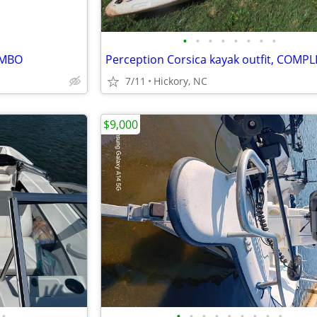
•
•
•
•
•
•
•
•
OMBO
Perception Corsica kayak outfit, COMP
7/11
Hickory, NC
$9,000
•
•
•
•
•
•
•
•
•
•