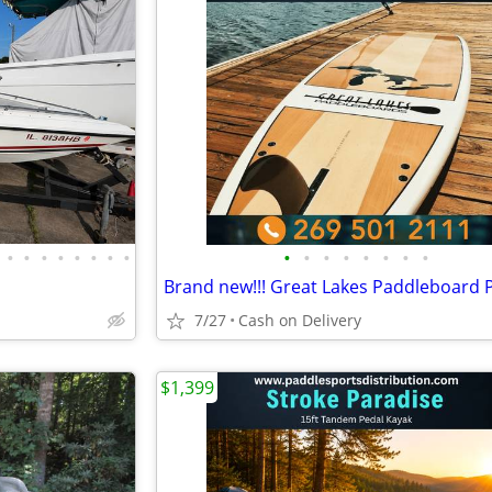
•
•
•
•
•
•
•
•
•
•
•
•
•
•
•
•
7/27
Cash on Delivery
$1,399