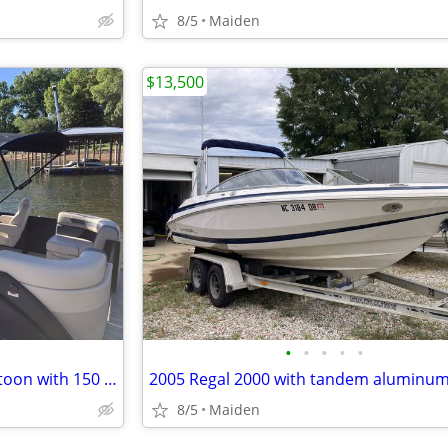
8/5
Maiden
$13,500
•
•
•
•
•
2025 Godfrey 24 QSM 2286 Tri toon with 150 Yamaha
8/5
Maiden