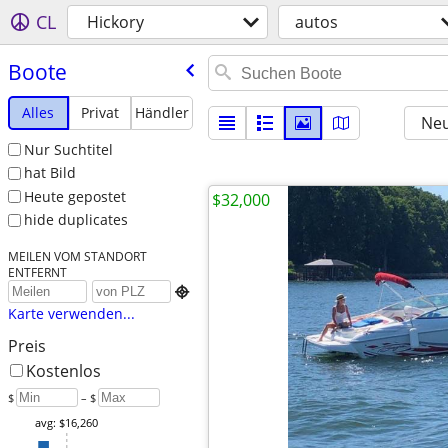
CL
Hickory
autos
Boote
Alles
Privat
Händler
Neu
Nur Suchtitel
hat Bild
Heute gepostet
$32,000
hide duplicates
MEILEN VOM STANDORT
ENTFERNT

Karte verwenden...
Preis
Kostenlos
$
– $
avg: $16,260