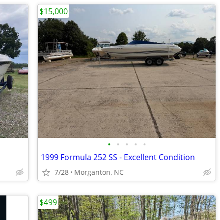
$15,000
•
•
•
•
•
1999 Formula 252 SS - Excellent Condition
7/28
Morganton, NC
$499