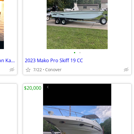
•
•
BRAND NEW!! Tandem Kayak, Two Person Kayak, Double Seat, Pedal Drive @
2023 Mako Pro Skiff 19 CC
7/22
Conover
$20,000