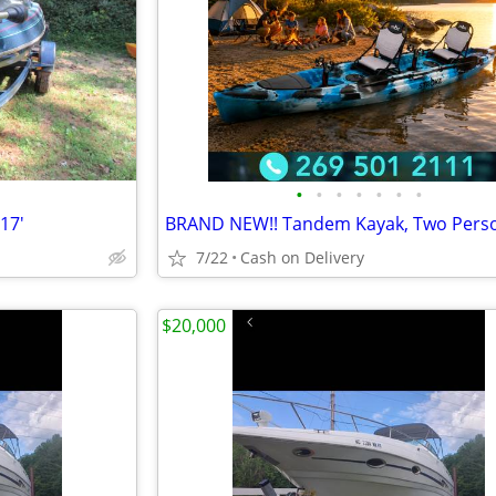
•
•
•
•
•
•
•
 17'
7/22
Cash on Delivery
$20,000