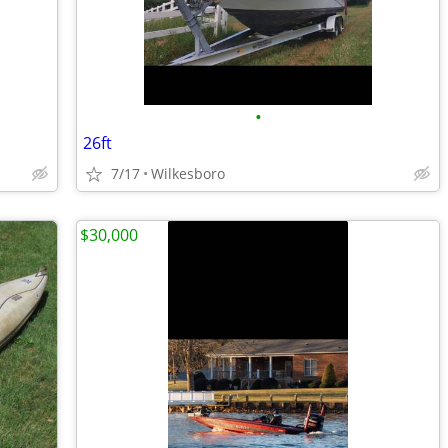
•
26ft
7/17
Wilkesboro
$30,000