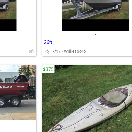
•
26ft
7/17
Wilkesboro
$375