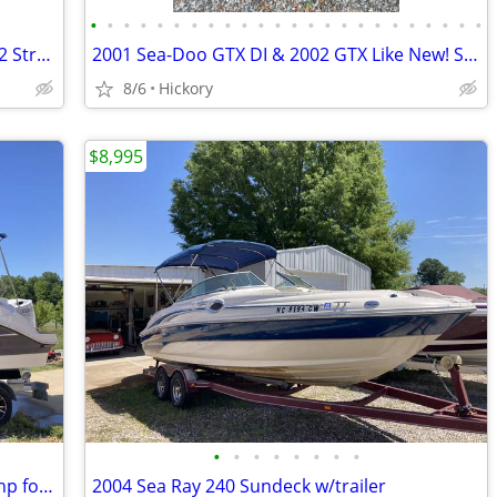
•
•
•
•
•
•
•
•
•
•
•
•
•
•
•
•
•
•
•
•
•
•
•
•
Like New 2002 Sea-Doo GTX Low Hours 2 Stroke Jet Ski
2001 Sea-Doo GTX DI & 2002 GTX Like New! Super Low Hours For The Years They Are
8/6
Hickory
$8,995
•
•
•
•
•
•
•
•
2021 Hurricane 235 SD with Suzuki 200 hp four stroke.
2004 Sea Ray 240 Sundeck w/trailer