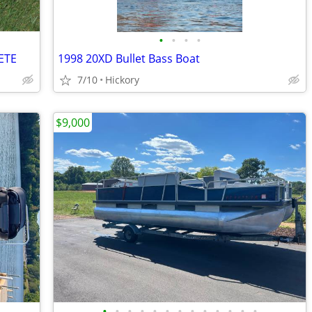
•
•
•
•
LETE
1998 20XD Bullet Bass Boat
7/10
Hickory
$9,000
•
•
•
•
•
•
•
•
•
•
•
•
•